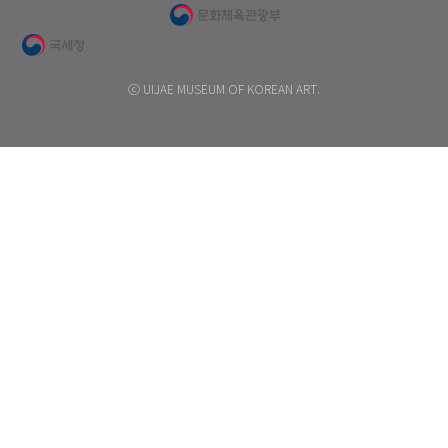
ⓒ UIJAE MUSEUM OF KOREAN ART.