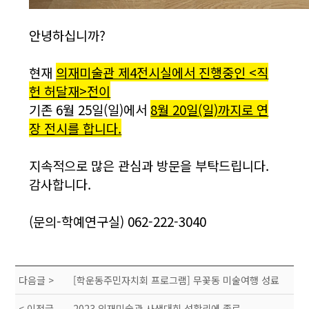
안녕하십니까?
현재
의재미술관 제4전시실에서 진행중인 <직
헌 허달재>전이
기존 6월 25일(일)에서
8월 20일(일)까지로 연
장 전시를 합니다.
지속적으로 많은 관심과 방문을 부탁드립니다.
감사합니다.
(문의-학예연구실) 062-222-3040
다음글 >
[학운동주민자치회 프로그램] 무꽃동 미술여행 성료
< 이전글
2023 의재미술관 사생대회 성황리에 종료