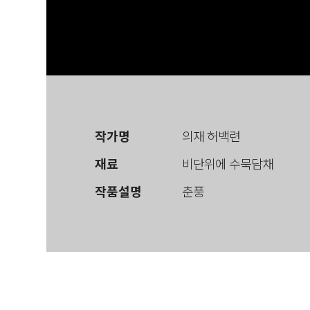
작가명
의재 허백련
재료
비단위에 수묵담채
작품설명
춘풍