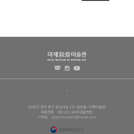
(61493) 광주 동구 증심사길 155 (운림동, 의재미술관)
대표전화 062-222-3040(대표번호)
이메일 uijae-museum@naver.com