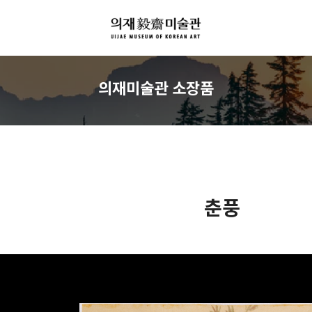
의재미술관 소장품
춘풍