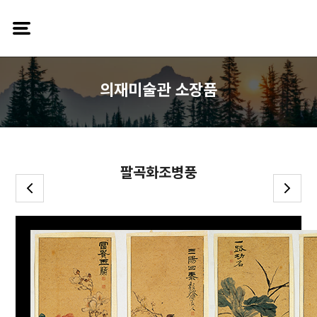
의재미술관 소장품
팔곡화조병풍