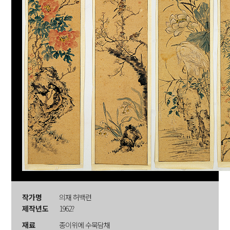
작가명
의재 허백련
제작년도
1962?
재료
종이위에 수묵담채