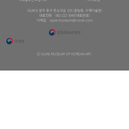
(61493) 광주 동구 증심사길 155 (운림동, 의재미술관)
대표전화 062-222-3040(대표번호)
이메일 uijae-museum@naver.com
ⓒ UIJAE MUSEUM OF KOREAN ART.