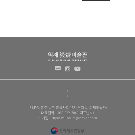
(61493) 광주 동구 증심사길 155 (운림동, 의재미술관)
대표전화 062-222-3040(대표번호)
이메일 uijae-museum@naver.com