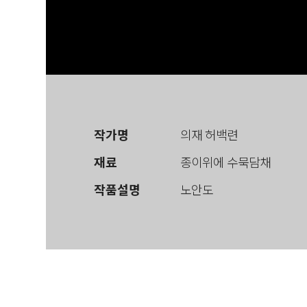
작가명
의재 허백련
재료
종이위에 수묵담채
작품설명
노안도