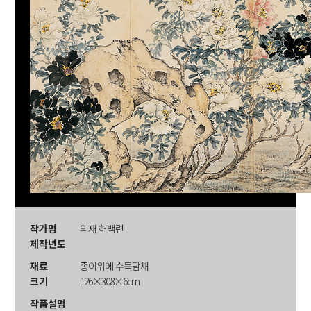
작가명
의재 허백련
제작년도
재료
종이위에 수묵담채
크기
126×308×6cm
작품설명